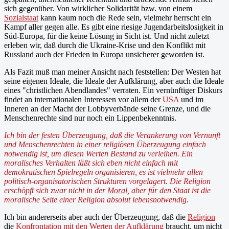
sich gegenüber. Von wirklicher Solidarität bzw. von einem
Sozialstaat
kann kaum noch die Rede sein, vielmehr herrscht ein
Kampf aller gegen alle. Es gibt eine riesige Jugendarbeitslosigkeit in
Süd-Europa, für die keine Lösung in Sicht ist. Und nicht zuletzt
erleben wir, daß durch die Ukraine-Krise und den Konflikt mit
Russland auch der Frieden in Europa unsicherer geworden ist.
Als Fazit muß man meiner Ansicht nach feststellen: Der Westen hat
seine eigenen Ideale, die Ideale der Aufklärung, aber auch die Ideale
eines "christlichen Abendlandes" verraten. Ein vernünftiger Diskurs
findet an internationalen Interessen vor allem der
USA
und im
Inneren an der Macht der Lobbyverbände seine Grenze, und die
Menschenrechte sind nur noch ein Lippenbekenntnis.
Ich bin der festen Überzeugung, daß die Verankerung von Vernunft
und Menschenrechten in einer religiösen Überzeugung einfach
notwendig ist, um diesen Werten Bestand zu verleihen. Ein
moralisches Verhalten läßt sich eben nicht einfach mit
demokratischen Spielregeln organisieren, es ist vielmehr allen
politisch-organisatorischen Strukturen vorgelagert. Die Religion
erschöpft sich zwar nicht in der
Moral
, aber für den Staat ist die
moralische Seite einer Religion absolut lebensnotwendig.
Ich bin andererseits aber auch der Überzeugung, daß die
Religion
die
Konfrontation mit den Werten der Aufklärung
braucht, um nicht