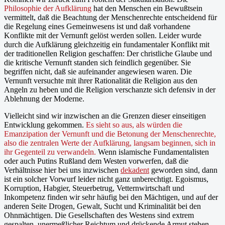
Philosophie der Aufklärung
hat den Menschen ein Bewußtsein
vermittelt, daß die Beachtung der Menschenrechte entscheidend für
die Regelung eines Gemeinwesens ist und daß vorhandene
Konflikte mit der Vernunft gelöst werden sollen. Leider wurde
durch die Aufklärung gleichzeitig ein fundamentaler Konflikt mit
der traditionellen Religion geschaffen: Der christliche Glaube und
die kritische Vernunft standen sich feindlich gegenüber. Sie
begriffen nicht, daß sie aufeinander angewiesen waren. Die
Vernunft versuchte mit ihrer Rationalität die Religion aus den
Angeln zu heben und die Religion verschanzte sich defensiv in der
Ablehnung der Moderne.
Vielleicht sind wir inzwischen an die Grenzen dieser einseitigen
Entwicklung gekommen.
Es sieht so aus, als würden die
Emanzipation der Vernunft und die Betonung der Menschenrechte,
also die zentralen Werte der Aufklärung, langsam beginnen, sich in
ihr Gegenteil zu verwandeln.
Wenn islamische Fundamentalisten
oder auch Putins Rußland dem Westen vorwerfen, daß die
Verhältnisse hier bei uns inzwischen
dekadent
geworden sind, dann
ist ein solcher Vorwurf leider nicht ganz unberechtigt. Egoismus,
Korruption, Habgier, Steuerbetrug, Vetternwirtschaft und
Inkompetenz finden wir sehr häufig bei den Mächtigen, und auf der
anderen Seite Drogen, Gewalt, Sucht und Kriminalität bei den
Ohnmächtigen. Die Gesellschaften des Westens sind extrem
gespalten, unermeßlicher Reichtum und drückende Armut stehen