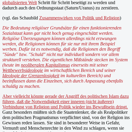
globalisierten Welt
Schritt für Schritt beseitigt zu werden und
dadurch auch den Ordnungsstaat (Saturn/Uranus) zu zerstören.
(vgl. das Schaubild
Zusammenwirken von Politik und Religion
)
Die Bedeutung religiöser Grundsätze für einen funktionierenden
Sozialstaat kann gar nicht hoch genug eingeschätzt werden.
Religiöse Überzeugungen können allerdings nicht erzwungen
werden, die Religionen können für sie
nur
mit ihrem Beispiel
werben. Dafür ist es notwendig, daß die Religionen den Begriff
"Sünde" bzw. "Schuld" nicht nur individuell sondern vor allem
strukturell verstehen. Die eigentlichen Mißstände stecken im System
(heute im
neoliberalen Kapitalismus
einerseits mit seiner
Wettbewerbsideologie
im wirtschaftlichen Bereich und seiner
Ideologie der Grenzenlosigkeit
im kulturellen Bereich) und
beeinflussen dann die Einzelnen, sich durch Anpassung ebenfalls
schuldig zu machen.
Aber vielleicht könnte gerade der Angriff des politischen Islam dazu
führen, daß die Notwendigkeit einer inneren (nicht äußeren)
Verbindung von Religion und Politik wieder ins Bewußtsein dringt.
Ganz besonders müßten sich die Staatenlenker, die als Realpolitiker
dem politischen Pragmatismus verpflichtet sind, von der Religion ins
Gewissen reden lassen. Sie sind in besonderer Weise in Gefahr,
Vernunft und Menschenrechte in den Wind zu schlagen, wenn sie