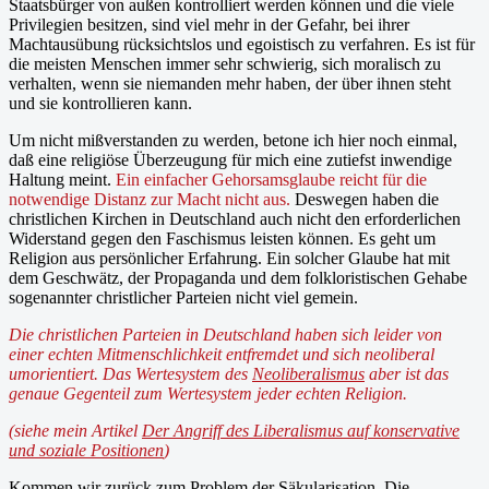
Staatsbürger von außen kontrolliert werden können und die viele
Privilegien besitzen, sind viel mehr in der Gefahr, bei ihrer
Machtausübung rücksichtslos und egoistisch zu verfahren. Es ist für
die meisten Menschen immer sehr schwierig, sich moralisch zu
verhalten, wenn sie niemanden mehr haben, der über ihnen steht
und sie kontrollieren kann.
Um nicht mißverstanden zu werden, betone ich hier noch einmal,
daß eine religiöse Überzeugung für mich eine zutiefst inwendige
Haltung meint.
Ein einfacher Gehorsamsglaube reicht für die
notwendige Distanz zur Macht nicht aus.
Deswegen haben die
christlichen Kirchen in Deutschland auch nicht den erforderlichen
Widerstand gegen den Faschismus leisten können. Es geht um
Religion aus persönlicher Erfahrung. Ein solcher Glaube hat mit
dem Geschwätz, der Propaganda und dem folkloristischen Gehabe
sogenannter christlicher Parteien nicht viel gemein.
Die christlichen Parteien in Deutschland haben sich leider von
einer echten Mitmenschlichkeit entfremdet und sich neoliberal
umorientiert. Das Wertesystem des
Neoliberalismus
aber ist das
genaue Gegenteil zum Wertesystem jeder echten Religion.
(siehe mein Artikel
Der Angriff des Liberalismus auf konservative
und soziale Positionen
)
Kommen wir zurück zum Problem der Säkularisation. Die