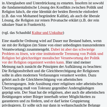
in Aberglauben und Unterdrückung zu entarten. Insofern ist sowohl
die fundamentalistische Lösung des Konflikts zwischen Politik und
Religion falsch, die eine Identität der beiden Bereiche einfordert
(z.B. das von Mohamed begründete Kalifat), als auch die liberale
Lösung, die Religion zur reinen Privatsache erklärt (z.B. der rein
säkulare Staat in Frankreich).
(vgl. das Schaubild
Kultur und Unkultur
)
Eine staatliche Ordnung wird auf Dauer nur Bestand haben, wenn
sie mit der Religion (im Sinne von einer unbedingten transzendenten
Verantwortung) zusammengeht.
Dabei ist aber das schwierige
Problem zu lösen, wie eine institutionelle Trennung von Politik und
Religion bei gleichzeitiger moralischer Verantwortung der Politik
vor der Religion organisiert werden kann.
Hier sind meiner
Meinung nach zunächt die Prinzipien der Aufklärung zu beachten:
Die Religionsfreiheit und die Gleichberechtigung der Religionen
sollte in allen modernen Verfassungen verankert werden. Dazu
gehört auch die Gleichberechtigung von atheistischen
Überzeugungen. Jede Ausübung einer religiösen oder atheistischen
Überzeugung muß von Toleranz gegenüber Andersgläubigen
geprägt sein. Der Staat hat die religiösen, aber auch die atheistischen
Betätigungen seiner Bürger innerhalb seiner Möglichkeiten zu
garantieren und zu fördern, und er darf keine Gruppierung
privilegieren. Er sollte sich nur dann in weltanschauliche Belange