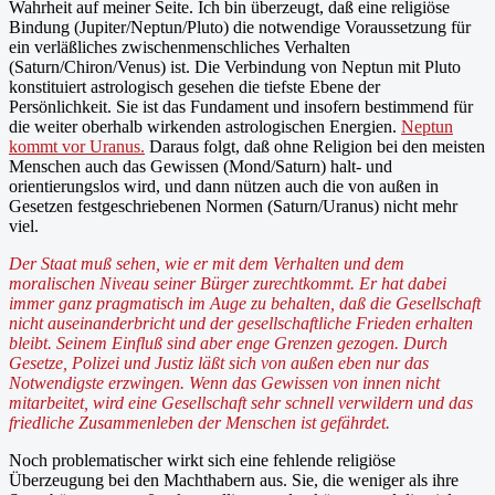
Wahrheit auf meiner Seite. Ich bin überzeugt, daß eine religiöse
Bindung (Jupiter/Neptun/Pluto) die notwendige Voraussetzung für
ein verläßliches zwischenmenschliches Verhalten
(Saturn/Chiron/Venus) ist. Die Verbindung von Neptun mit Pluto
konstituiert astrologisch gesehen die tiefste Ebene der
Persönlichkeit. Sie ist das Fundament und insofern bestimmend für
die weiter oberhalb wirkenden astrologischen Energien.
Neptun
kommt vor Uranus.
Daraus folgt, daß ohne Religion bei den meisten
Menschen auch das Gewissen (Mond/Saturn) halt- und
orientierungslos wird, und dann nützen auch die von außen in
Gesetzen festgeschriebenen Normen (Saturn/Uranus) nicht mehr
viel.
Der Staat muß sehen, wie er mit dem Verhalten und dem
moralischen Niveau seiner Bürger zurechtkommt. Er hat dabei
immer ganz pragmatisch im Auge zu behalten, daß die Gesellschaft
nicht auseinanderbricht und der gesellschaftliche Frieden erhalten
bleibt. Seinem Einfluß sind aber enge Grenzen gezogen. Durch
Gesetze, Polizei und Justiz läßt sich von außen eben nur das
Notwendigste erzwingen. Wenn das Gewissen von innen nicht
mitarbeitet, wird eine Gesellschaft sehr schnell verwildern und das
friedliche Zusammenleben der Menschen ist gefährdet.
Noch problematischer wirkt sich eine fehlende religiöse
Überzeugung bei den Machthabern aus. Sie, die weniger als ihre