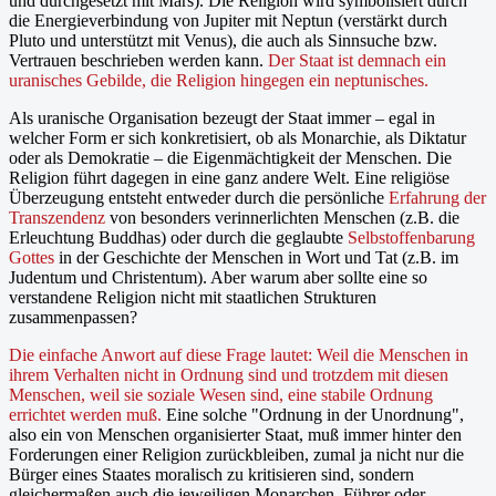
und durchgesetzt mit Mars). Die Religion wird symbolisiert durch
die Energieverbindung von Jupiter mit Neptun (verstärkt durch
Pluto und unterstützt mit Venus), die auch als Sinnsuche bzw.
Vertrauen beschrieben werden kann.
Der Staat ist demnach ein
uranisches Gebilde, die Religion hingegen ein neptunisches.
Als uranische Organisation bezeugt der Staat immer – egal in
welcher Form er sich konkretisiert, ob als Monarchie, als Diktatur
oder als Demokratie – die Eigenmächtigkeit der Menschen. Die
Religion führt dagegen in eine ganz andere Welt. Eine religiöse
Überzeugung entsteht entweder durch die persönliche
Erfahrung der
Transzendenz
von besonders verinnerlichten Menschen (z.B. die
Erleuchtung Buddhas) oder durch die geglaubte
Selbstoffenbarung
Gottes
in der Geschichte der Menschen in Wort und Tat (z.B. im
Judentum und Christentum). Aber warum aber sollte eine so
verstandene Religion nicht mit staatlichen Strukturen
zusammenpassen?
Die einfache Anwort auf diese Frage lautet: Weil die Menschen in
ihrem Verhalten nicht in Ordnung sind und trotzdem mit diesen
Menschen, weil sie soziale Wesen sind, eine stabile Ordnung
errichtet werden muß.
Eine solche "Ordnung in der Unordnung",
also ein von Menschen organisierter Staat, muß immer hinter den
Forderungen einer Religion zurückbleiben, zumal ja nicht nur die
Bürger eines Staates moralisch zu kritisieren sind, sondern
gleichermaßen auch die jeweiligen Monarchen, Führer oder