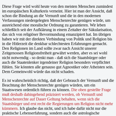
Diese Frage wird wohl heute von den meisten Menschen zumindest
im europäischen Kulturkreis verneint. Hier ist man der Ansicht, daß
schon die Bindung an die Vernunft und die in den modernen
Verfassungen niedergelegten Menschenrechte genügen würde, um
ausreichend eine moralische Ordnung zu garantieren. Wir leben
schließlich seit der Aufklärung in einem Zeitalter der Säkularisation,
das sich von religiöser Bevormundung emanzipiert hat. Im übrigen
haben wir mit der direkten Verbindung von Politik und Religion bis
in die Hitlerzeit die denkbar schlechtesten Erfahrungen gemacht.
Den Religionen im Land sollte zwar nach Ansicht unserer
Zeitgenossen Religionsfreiheit gewährt werden, aber es sei wohl
nicht notwendig - so denkt man - daß sich die Staatsbürger oder
auch die Staatenlenker irgendeiner Religion besonders verpflichtet
fühlen. Sie könnten alle genauso gut Agnostiker oder Atheisten sein.
Dem Gemeinwohl würde das nicht schaden.
Es ist wahrscheinlich richtig, daß der Gebrauch der Vernunft und die
Beachtung der Menschenrechte genügen würden, um ein
Staatswesen ordentlich führen zu können.
Die oben gestellte Frage
muß deshalb dahingehend präzisiert werden, ob Vernunft und
Menschenrechte auf Dauer Geltung behalten, wenn sich die
Staatsbürger und erst recht die Regierungen um Religion nicht mehr
kümmern.
Ich glaube das nicht, und ich habe dafür nicht nur die
praktische Lebenserfahrung, sondern auch die astrologische