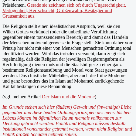
Präsidenten.
Gerade sie zeichnen sich oft durch Ungerechtigkeit,
Verlogenheit, Herrschsucht, Größenwahn, Besitzgier und
Grausamkeit aus.
Die Religion stellt einen idealistischen Anspruch, weil sie den
Willen Gottes verkündet (oder die unbedingte Verpflichtung
gegenüber einem transzendenten Bereich) und damit das Handeln
der Menschen notwendigerweise in Frage stellt. Sie kann daher vom
Prinzip her nicht mit einer von Menschen gemachten Ordnung total
identifiziert werden. Wird das trotzdem versucht, dann zeigt sich
regelmäßig, daß die Religion der jeweiligen Regierungsform als
Rechtfertigung dienen muß und die Staatsbürger zu einer ganz
bestimmten Religionsausübung und Moral vom Staat gezwungen
werden. Das christliche Mittelalter, aber auch die frühe Moderne
und ganz besonders das im Islam auf Mohamed zurückgehende
Kalifat bestätigen diese Behauptung.
(vgl. meinen Artikel
Der Islam und die Moderne
)
Im Grunde stehen sich hier (äußere) Gewalt und (inwendige) Liebe
gegenüber und diese beiden Ordnungsprinzipien des menschlichen
Lebens können im öffentlichen Raum niemals vollkommen zur
Deckung gebracht werden. Politik und Religion müssen deshalb
institutionell voneinander getrennt werden, wenn nicht Religion und
Politik großen Schaden nehmen sollen.