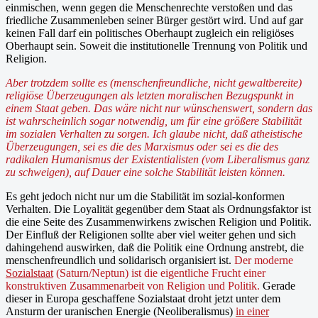
einmischen, wenn gegen die Menschenrechte verstoßen und das
friedliche Zusammenleben seiner Bürger gestört wird. Und auf gar
keinen Fall darf ein politisches Oberhaupt zugleich ein religiöses
Oberhaupt sein. Soweit die institutionelle Trennung von Politik und
Religion.
Aber trotzdem sollte es (menschenfreundliche, nicht gewaltbereite)
religiöse Überzeugungen als letzten moralischen Bezugspunkt in
einem Staat geben. Das wäre nicht nur wünschenswert, sondern das
ist wahrscheinlich sogar notwendig, um für eine größere Stabilität
im sozialen Verhalten zu sorgen. Ich glaube nicht, daß atheistische
Überzeugungen, sei es die des Marxismus oder sei es die des
radikalen Humanismus der Existentialisten (vom Liberalismus ganz
zu schweigen), auf Dauer eine solche Stabilität leisten können.
Es geht jedoch nicht nur um die Stabilität im sozial-konformen
Verhalten. Die Loyalität gegenüber dem Staat als Ordnungsfaktor ist
die eine Seite des Zusammenwirkens zwischen Religion und Politik.
Der Einfluß der Religionen sollte aber viel weiter gehen und sich
dahingehend auswirken, daß die Politik eine Ordnung anstrebt, die
menschenfreundlich und solidarisch organisiert ist.
Der moderne
Sozialstaat
(Saturn/Neptun) ist die eigentliche Frucht einer
konstruktiven Zusammenarbeit von Religion und Politik.
Gerade
dieser in Europa geschaffene Sozialstaat droht jetzt unter dem
Ansturm der uranischen Energie (Neoliberalismus)
in einer