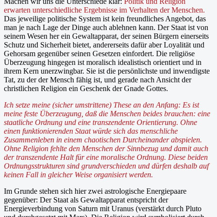
Machen wir uns die Unterschiede klar:
Politik und Religion
erwarten unterschiedliche Ergebnisse im Verhalten der Menschen.
Das jeweilige politische System ist kein freundliches Angebot, das
man je nach Lage der Dinge auch ablehnen kann. Der Staat ist von
seinem Wesen her ein Gewaltapparat, der seinen Bürgern einerseits
Schutz und Sicherheit bietet, andererseits dafür aber Loyalität und
Gehorsam gegenüber seinen Gesetzen einfordert. Die religiöse
Überzeugung hingegen ist moralisch idealistisch orientiert und in
ihrem Kern unerzwingbar. Sie ist die persönlichste und inwendigste
Tat, zu der der Mensch fähig ist, und gerade nach Ansicht der
christlichen Religion ein Geschenk der Gnade Gottes.
Ich setze meine (sicher umstrittene) These an den Anfang: Es ist
meine feste Überzeugung, daß die Menschen beides brauchen: eine
staatliche Ordnung und eine transzendente Orientierung. Ohne
einen funktionierenden Staat würde sich das menschliche
Zusammenleben in einem chaotischen Durcheinander abspielen.
Ohne Religion fehlte den Menschen der Sinnbezug und damit auch
der transzendente Halt für eine moralische Ordnung. Diese beiden
Ordnungsstrukturen sind grundverschieden und dürfen deshalb auf
keinen Fall in gleicher Weise organisiert werden.
Im Grunde stehen sich hier zwei astrologische Energiepaare
gegenüber: Der Staat als Gewaltapparat entspricht der
Energieverbindung von Saturn mit Uranus (verstärkt durch Pluto