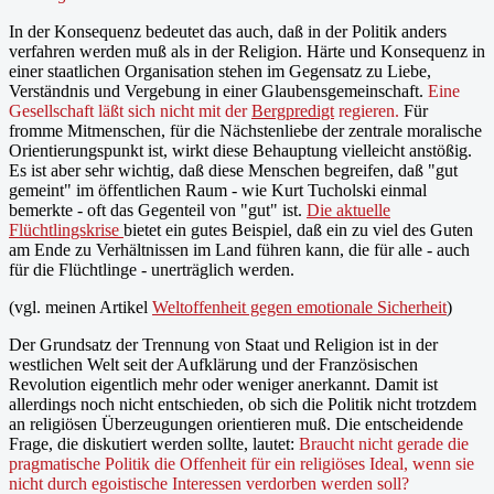
In der Konsequenz bedeutet das auch, daß in der Politik anders
verfahren werden muß als in der Religion. Härte und Konsequenz in
einer staatlichen Organisation stehen im Gegensatz zu Liebe,
Verständnis und Vergebung in einer Glaubensgemeinschaft.
Eine
Gesellschaft läßt sich nicht mit der
Bergpredigt
regieren.
Für
fromme Mitmenschen, für die Nächstenliebe der zentrale moralische
Orientierungspunkt ist, wirkt diese Behauptung vielleicht anstößig.
Es ist aber sehr wichtig, daß diese Menschen begreifen, daß "gut
gemeint" im öffentlichen Raum - wie Kurt Tucholski einmal
bemerkte - oft das Gegenteil von "gut" ist.
Die aktuelle
Flüchtlingskrise
bietet ein gutes Beispiel, daß ein zu viel des Guten
am Ende zu Verhältnissen im Land führen kann, die für alle - auch
für die Flüchtlinge - unerträglich werden.
(vgl. meinen Artikel
Weltoffenheit gegen emotionale Sicherheit
)
Der Grundsatz der Trennung von Staat und Religion ist in der
westlichen Welt seit der Aufklärung und der Französischen
Revolution eigentlich mehr oder weniger anerkannt. Damit ist
allerdings noch nicht entschieden, ob sich die Politik nicht trotzdem
an religiösen Überzeugungen orientieren muß. Die entscheidende
Frage, die diskutiert werden sollte, lautet:
Braucht nicht gerade die
pragmatische Politik die Offenheit für ein religiöses Ideal, wenn sie
nicht durch egoistische Interessen verdorben werden soll?