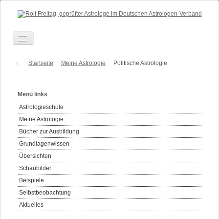
Toggle
Navigation
Über mich
Startseite
Meine Astrologie
Politische Astrologie
Beratung
Menü links
Ausbildung
Astrologieschule
Anfahrt
Meine Astrologie
Termine
Bücher zur Ausbildung
Grundlagenwissen
Kontakt
Übersichten
Honorare
Schaubilder
Links
Beispiele
Selbstbeobachtung
Aktuelles