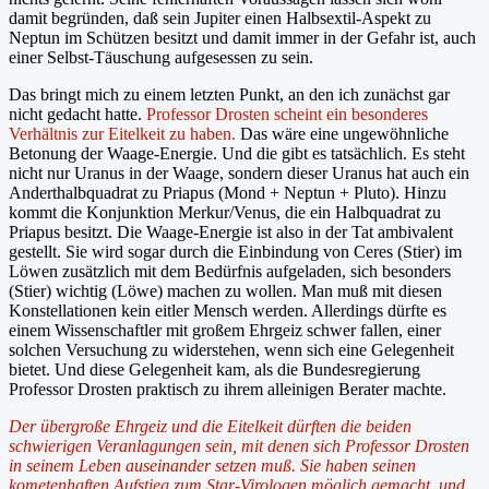
damit begründen, daß sein Jupiter einen Halbsextil-Aspekt zu
Neptun im Schützen besitzt und damit immer in der Gefahr ist, auch
einer Selbst-Täuschung aufgesessen zu sein.
Das bringt mich zu einem letzten Punkt, an den ich zunächst gar
nicht gedacht hatte.
Professor Drosten scheint ein besonderes
Verhältnis zur Eitelkeit zu haben.
Das wäre eine ungewöhnliche
Betonung der Waage-Energie. Und die gibt es tatsächlich. Es steht
nicht nur Uranus in der Waage, sondern dieser Uranus hat auch ein
Anderthalbquadrat zu Priapus (Mond + Neptun + Pluto). Hinzu
kommt die Konjunktion Merkur/Venus, die ein Halbquadrat zu
Priapus besitzt. Die Waage-Energie ist also in der Tat ambivalent
gestellt. Sie wird sogar durch die Einbindung von Ceres (Stier) im
Löwen zusätzlich mit dem Bedürfnis aufgeladen, sich besonders
(Stier) wichtig (Löwe) machen zu wollen. Man muß mit diesen
Konstellationen kein eitler Mensch werden. Allerdings dürfte es
einem Wissenschaftler mit großem Ehrgeiz schwer fallen, einer
solchen Versuchung zu widerstehen, wenn sich eine Gelegenheit
bietet. Und diese Gelegenheit kam, als die Bundesregierung
Professor Drosten praktisch zu ihrem alleinigen Berater machte.
Der übergroße Ehrgeiz und die Eitelkeit dürften die beiden
schwierigen Veranlagungen sein, mit denen sich Professor Drosten
in seinem Leben auseinander setzen muß. Sie haben seinen
kometenhaften Aufstieg zum Star-Virologen möglich gemacht, und