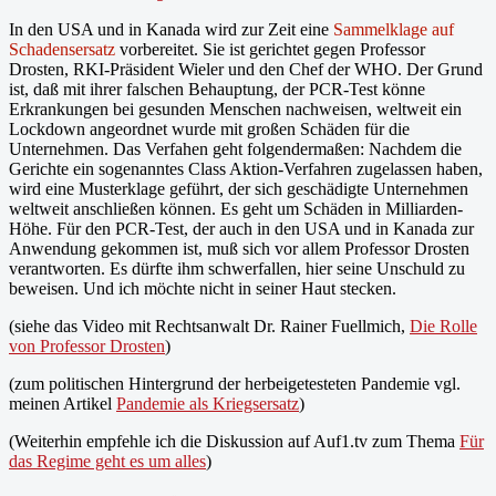
In den USA und in Kanada wird zur Zeit eine
Sammelklage auf
Schadensersatz
vorbereitet. Sie ist gerichtet gegen Professor
Drosten, RKI-Präsident Wieler und den Chef der WHO. Der Grund
ist, daß mit ihrer falschen Behauptung, der PCR-Test könne
Erkrankungen bei gesunden Menschen nachweisen, weltweit ein
Lockdown angeordnet wurde mit großen Schäden für die
Unternehmen. Das Verfahen geht folgendermaßen: Nachdem die
Gerichte ein sogenanntes Class Aktion-Verfahren zugelassen haben,
wird eine Musterklage geführt, der sich geschädigte Unternehmen
weltweit anschließen können. Es geht um Schäden in Milliarden-
Höhe. Für den PCR-Test, der auch in den USA und in Kanada zur
Anwendung gekommen ist, muß sich vor allem Professor Drosten
verantworten. Es dürfte ihm schwerfallen, hier seine Unschuld zu
beweisen. Und ich möchte nicht in seiner Haut stecken.
(siehe das Video mit Rechtsanwalt Dr. Rainer Fuellmich,
Die Rolle
von Professor Drosten
)
(zum politischen Hintergrund der herbeigetesteten Pandemie vgl.
meinen Artikel
Pandemie als Kriegsersatz
)
(Weiterhin empfehle ich die Diskussion auf Auf1.tv zum Thema
Für
das Regime geht es um alles
)