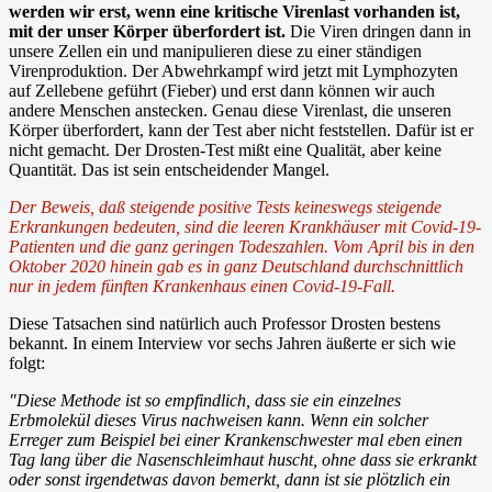
werden wir erst, wenn eine kritische Virenlast vorhanden ist,
mit der unser Körper überfordert ist.
Die Viren dringen dann in
unsere Zellen ein und manipulieren diese zu einer ständigen
Virenproduktion. Der Abwehrkampf wird jetzt mit Lymphozyten
auf Zellebene geführt (Fieber) und erst dann können wir auch
andere Menschen anstecken. Genau diese Virenlast, die unseren
Körper überfordert, kann der Test aber nicht feststellen. Dafür ist er
nicht gemacht. Der Drosten-Test mißt eine Qualität, aber keine
Quantität. Das ist sein entscheidender Mangel.
Der Beweis, daß steigende positive Tests keineswegs steigende
Erkrankungen bedeuten, sind die leeren Krankhäuser mit Covid-19-
Patienten und die ganz geringen Todeszahlen. Vom April bis in den
Oktober 2020 hinein gab es in ganz Deutschland durchschnittlich
nur in jedem fünften Krankenhaus einen Covid-19-Fall.
Diese Tatsachen sind natürlich auch Professor Drosten bestens
bekannt. In einem Interview vor sechs Jahren äußerte er sich wie
folgt:
"Diese Methode ist so empfindlich, dass sie ein einzelnes
Erbmolekül dieses Virus nachweisen kann. Wenn ein solcher
Erreger zum Beispiel bei einer Krankenschwester mal eben einen
Tag lang über die Nasenschleimhaut huscht, ohne dass sie erkrankt
oder sonst irgendetwas davon bemerkt, dann ist sie plötzlich ein