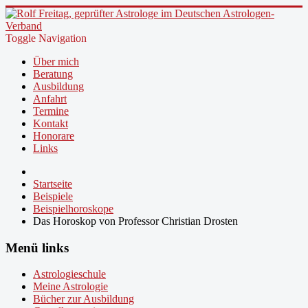
Toggle Navigation
Über mich
Beratung
Ausbildung
Anfahrt
Termine
Kontakt
Honorare
Links
Startseite
Beispiele
Beispielhoroskope
Das Horoskop von Professor Christian Drosten
Menü links
Astrologieschule
Meine Astrologie
Bücher zur Ausbildung