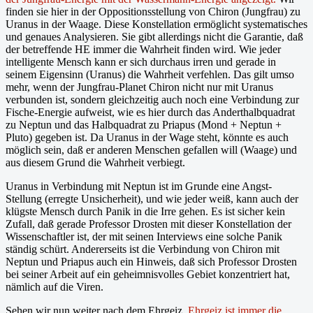
finden sie hier in der Oppositionsstellung von Chiron (Jungfrau) zu
Uranus in der Waage. Diese Konstellation ermöglicht systematisches
und genaues Analysieren. Sie gibt allerdings nicht die Garantie, daß
der betreffende HE immer die Wahrheit finden wird. Wie jeder
intelligente Mensch kann er sich durchaus irren und gerade in
seinem Eigensinn (Uranus) die Wahrheit verfehlen. Das gilt umso
mehr, wenn der Jungfrau-Planet Chiron nicht nur mit Uranus
verbunden ist, sondern gleichzeitig auch noch eine Verbindung zur
Fische-Energie aufweist, wie es hier durch das Anderthalbquadrat
zu Neptun und das Halbquadrat zu Priapus (Mond + Neptun +
Pluto) gegeben ist. Da Uranus in der Wage steht, könnte es auch
möglich sein, daß er anderen Menschen gefallen will (Waage) und
aus diesem Grund die Wahrheit verbiegt.
Uranus in Verbindung mit Neptun ist im Grunde eine Angst-
Stellung (erregte Unsicherheit), und wie jeder weiß, kann auch der
klügste Mensch durch Panik in die Irre gehen. Es ist sicher kein
Zufall, daß gerade Professor Drosten mit dieser Konstellation der
Wissenschaftler ist, der mit seinen Interviews eine solche Panik
ständig schürt. Andererseits ist die Verbindung von Chiron mit
Neptun und Priapus auch ein Hinweis, daß sich Professor Drosten
bei seiner Arbeit auf ein geheimnisvolles Gebiet konzentriert hat,
nämlich auf die Viren.
Sehen wir nun weiter nach dem Ehrgeiz.
Ehrgeiz ist immer die