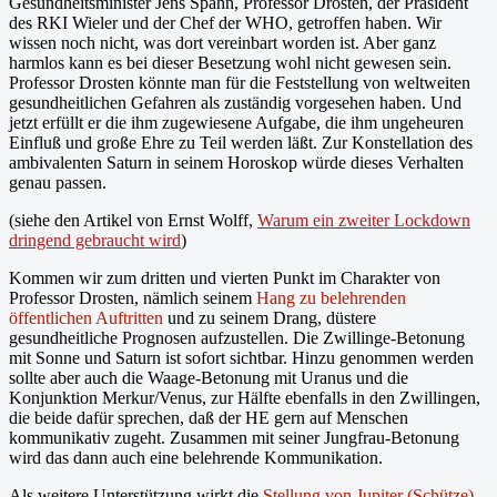
Gesundheitsminister Jens Spahn, Professor Drosten, der Präsident
des RKI Wieler und der Chef der WHO, getroffen haben. Wir
wissen noch nicht, was dort vereinbart worden ist. Aber ganz
harmlos kann es bei dieser Besetzung wohl nicht gewesen sein.
Professor Drosten könnte man für die Feststellung von weltweiten
gesundheitlichen Gefahren als zuständig vorgesehen haben. Und
jetzt erfüllt er die ihm zugewiesene Aufgabe, die ihm ungeheuren
Einfluß und große Ehre zu Teil werden läßt. Zur Konstellation des
ambivalenten Saturn in seinem Horoskop würde dieses Verhalten
genau passen.
(siehe den Artikel von Ernst Wolff,
Warum ein zweiter Lockdown
dringend gebraucht wird
)
Kommen wir zum dritten und vierten Punkt im Charakter von
Professor Drosten, nämlich seinem
Hang zu belehrenden
öffentlichen Auftritten
und zu seinem Drang, düstere
gesundheitliche Prognosen aufzustellen. Die Zwillinge-Betonung
mit Sonne und Saturn ist sofort sichtbar. Hinzu genommen werden
sollte aber auch die Waage-Betonung mit Uranus und die
Konjunktion Merkur/Venus, zur Hälfte ebenfalls in den Zwillingen,
die beide dafür sprechen, daß der HE gern auf Menschen
kommunikativ zugeht. Zusammen mit seiner Jungfrau-Betonung
wird das dann auch eine belehrende Kommunikation.
Als weitere Unterstützung wirkt die
Stellung von Jupiter (Schütze)
.