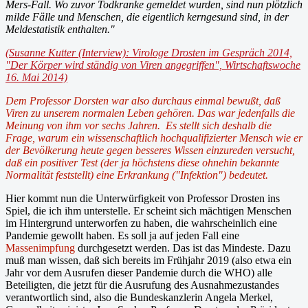
Mers-Fall. Wo zuvor Todkranke gemeldet wurden, sind nun plötzlich
milde Fälle und Menschen, die eigentlich kerngesund sind, in der
Meldestatistik enthalten."
(Susanne Kutter (Interview): Virologe Drosten im Gespräch 2014,
"Der Körper wird ständig von Viren angegriffen", Wirtschaftswoche
16. Mai 2014)
Dem Professor Dorsten war also durchaus einmal bewußt, daß
Viren zu unserem normalen Leben gehören. Das war jedenfalls die
Meinung von ihm vor sechs Jahren. Es stellt sich deshalb die
Frage, warum ein wissenschaftlich hochqualifizierter Mensch wie er
der Bevölkerung heute gegen besseres Wissen einzureden versucht,
daß ein positiver Test (der ja höchstens diese ohnehin bekannte
Normalität feststellt) eine Erkrankung ("Infektion") bedeutet.
Hier kommt nun die Unterwürfigkeit von Professor Drosten ins
Spiel, die ich ihm unterstelle. Er scheint sich mächtigen Menschen
im Hintergrund unterworfen zu haben, die wahrscheinlich eine
Pandemie gewollt haben. Es soll ja auf jeden Fall eine
Massenimpfung
durchgesetzt werden. Das ist das Mindeste. Dazu
muß man wissen, daß sich bereits im Frühjahr 2019 (also etwa ein
Jahr vor dem Ausrufen dieser Pandemie durch die WHO) alle
Beteiligten, die jetzt für die Ausrufung des Ausnahmezustandes
verantwortlich sind, also die Bundeskanzlerin Angela Merkel,