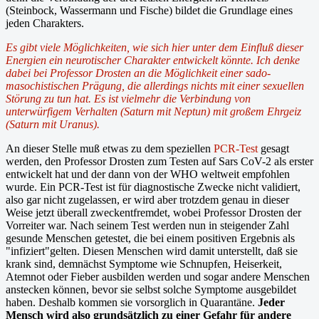
(Steinbock, Wassermann und Fische) bildet die Grundlage eines
jeden Charakters.
Es gibt viele Möglichkeiten, wie sich hier unter dem Einfluß dieser
Energien ein neurotischer Charakter entwickelt könnte. Ich denke
dabei bei Professor Drosten an die Möglichkeit einer sado-
masochistischen Prägung, die allerdings nichts mit einer sexuellen
Störung zu tun hat. Es ist vielmehr die Verbindung von
unterwürfigem Verhalten (Saturn mit Neptun) mit großem Ehrgeiz
(Saturn mit Uranus).
An dieser Stelle muß etwas zu dem speziellen
PCR-Test
gesagt
werden, den Professor Drosten zum Testen auf Sars CoV-2 als erster
entwickelt hat und der dann von der WHO weltweit empfohlen
wurde. Ein PCR-Test ist für diagnostische Zwecke nicht validiert,
also gar nicht zugelassen, er wird aber trotzdem genau in dieser
Weise jetzt überall zweckentfremdet, wobei Professor Drosten der
Vorreiter war. Nach seinem Test werden nun in steigender Zahl
gesunde Menschen getestet, die bei einem positiven Ergebnis als
"infiziert"gelten. Diesen Menschen wird damit unterstellt, daß sie
krank sind, demnächst Symptome wie Schnupfen, Heiserkeit,
Atemnot oder Fieber ausbilden werden und sogar andere Menschen
anstecken können, bevor sie selbst solche Symptome ausgebildet
haben. Deshalb kommen sie vorsorglich in Quarantäne.
Jeder
Mensch wird also grundsätzlich zu einer Gefahr für andere