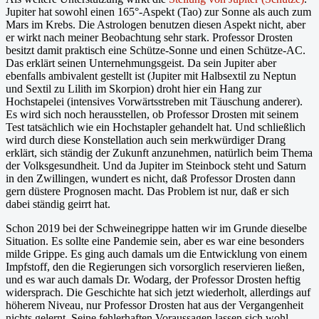
Jupiter hat sowohl einen 165°-Aspekt (Tao) zur Sonne als auch zum
Mars im Krebs. Die Astrologen benutzen diesen Aspekt nicht, aber
er wirkt nach meiner Beobachtung sehr stark. Professor Drosten
besitzt damit praktisch eine Schütze-Sonne und einen Schütze-AC.
Das erklärt seinen Unternehmungsgeist. Da sein Jupiter aber
ebenfalls ambivalent gestellt ist (Jupiter mit Halbsextil zu Neptun
und Sextil zu Lilith im Skorpion) droht hier ein Hang zur
Hochstapelei (intensives Vorwärtsstreben mit Täuschung anderer).
Es wird sich noch herausstellen, ob Professor Drosten mit seinem
Test tatsächlich wie ein Hochstapler gehandelt hat. Und schließlich
wird durch diese Konstellation auch sein merkwürdiger Drang
erklärt, sich ständig der Zukunft anzunehmen, natürlich beim Thema
der Volksgesundheit. Und da Jupiter im Steinbock steht und Saturn
in den Zwillingen, wundert es nicht, daß Professor Drosten dann
gern düstere Prognosen macht. Das Problem ist nur, daß er sich
dabei ständig geirrt hat.
Schon 2019 bei der Schweinegrippe hatten wir im Grunde dieselbe
Situation. Es sollte eine Pandemie sein, aber es war eine besonders
milde Grippe. Es ging auch damals um die Entwicklung von einem
Impfstoff, den die Regierungen sich vorsorglich reservieren ließen,
und es war auch damals Dr. Wodarg, der Professor Drosten heftig
widersprach. Die Geschichte hat sich jetzt wiederholt, allerdings auf
höherem Niveau, nur Professor Drosten hat aus der Vergangenheit
nichts gelernt. Seine fehlerhaften Voraussagen lassen sich wohl