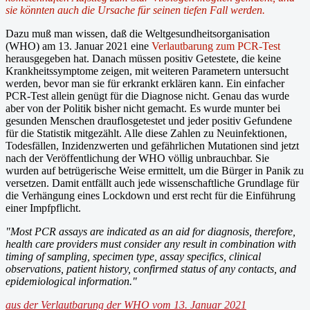
sie könnten auch die Ursache für seinen tiefen Fall werden.
Dazu muß man wissen, daß die Weltgesundheitsorganisation
(WHO) am 13. Januar 2021 eine
Verlautbarung zum PCR-Test
herausgegeben hat. Danach müssen positiv Getestete, die keine
Krankheitssymptome zeigen, mit weiteren Parametern untersucht
werden, bevor man sie für erkrankt erklären kann. Ein einfacher
PCR-Test allein genügt für die Diagnose nicht. Genau das wurde
aber von der Politik bisher nicht gemacht. Es wurde munter bei
gesunden Menschen drauflosgetestet und jeder positiv Gefundene
für die Statistik mitgezählt. Alle diese Zahlen zu Neuinfektionen,
Todesfällen, Inzidenzwerten und gefährlichen Mutationen sind jetzt
nach der Veröffentlichung der WHO völlig unbrauchbar. Sie
wurden auf betrügerische Weise ermittelt, um die Bürger in Panik zu
versetzen. Damit entfällt auch jede wissenschaftliche Grundlage für
die Verhängung eines Lockdown und erst recht für die Einführung
einer Impfpflicht.
"Most PCR assays are indicated as an aid for diagnosis, therefore,
health care providers must consider any result in combination with
timing of sampling, specimen type, assay specifics, clinical
observations, patient history, confirmed status of any contacts, and
epidemiological information."
aus der Verlautbarung der WHO vom 13. Januar 2021