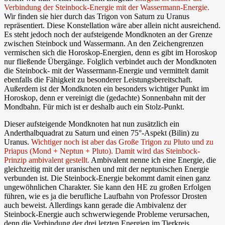
Verbindung der Steinbock-Energie mit der Wassermann-Energie.
Wir finden sie hier durch das Trigon von Saturn zu Uranus
repräsentiert. Diese Konstellation wäre aber allein nicht ausreichend.
Es steht jedoch noch der aufsteigende Mondknoten an der Grenze
zwischen Steinbock und Wassermann. An den Zeichengrenzen
vermischen sich die Horoskop-Energien, denn es gibt im Horoskop
nur fließende Übergänge. Folglich verbindet auch der Mondknoten
die Steinbock- mit der Wassermann-Energie und vermittelt damit
ebenfalls die Fähigkeit zu besonderer Leistungsbereitschaft.
Außerdem ist der Mondknoten ein besonders wichtiger Punkt im
Horoskop, denn er vereinigt die (gedachte) Sonnenbahn mit der
Mondbahn. Für mich ist er deshalb auch ein Stolz-Punkt.
Dieser aufsteigende Mondknoten hat nun zusätzlich ein
Anderthalbquadrat zu Saturn und einen 75°-Aspekt (Bilin) zu
Uranus.
Wichtiger noch ist aber das Große Trigon zu Pluto und zu
Priapus (Mond + Neptun + Pluto). Damit wird das Steinbock-
Prinzip ambivalent gestellt.
Ambivalent nenne ich eine Energie, die
gleichzeitig mit der uranischen und mit der neptunischen Energie
verbunden ist. Die Steinbock-Energie bekommt damit einen ganz
ungewöhnlichen Charakter. Sie kann den HE zu großen Erfolgen
führen, wie es ja die berufliche Laufbahn von Professor Drosten
auch beweist. Allerdings kann gerade die Ambivalenz der
Steinbock-Energie auch schwerwiegende Probleme verursachen,
denn die Verbindung der drei letzten Energien im Tierkreis