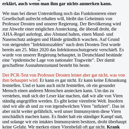
erklärt, auch wenn man ihm gar nichts anmerken kann.
Wie man bei dieser Unterstellung noch das Funktionieren einer
Gesellschaft aufrecht erhalten will, bleibt das Geheimnis von
Professor Drosten und unserer Regierung. Der Bevölkerung wird
zur Abwehr einer möglichen Ansteckung, die überall droht, die
AHA-Regel auferlegt, also Abstand halten, einen Mund- und
Nasenschutz anlegen und Hände gründlich waschen. Auf Grund
von steigenden "Infektionszahlen" nach dem Drosten-Test wurde
bereits am 25. März 2020 das Infektionsschutzgesetz verschärft. Es
wurde von unserer Regierung behauptet, in Deutschland bestünde
eine "epidemische Lage von nationaler Tragweite". Der damit
geschaffene Ausnahmezustand besteht bis heute.
Der PCR-Test von Professor Drosten leistet aber gar nicht, was von
ihm behauptet wird.
Er kann es gar nicht. Er kann keine Erkrankung
feststellen. Und er kann auch nicht feststellen, ob ein gesunder
Mensch einen anderen Menschen anstecken kann. Um das zu
verstehen, muß sich der Leser klar machen, daß wir alle von Viren
ständig angegriffen werden. Es gibt keine virenfreie Welt. Insofern
sind wir alle ab und zu von irgendwelchen Viren "infiziert". Das ist
aber nicht weiter gefährlich, weil unser Immunsystem diese Viren
unschädlich machen kann. Es findet halt ein ständiger Kampf statt,
und solange wir ein intaktes Immunsystem besitzen, droht überhaupt
keine Gefahr. Wir merken einen Virenbefall oft gar nicht.
Krank